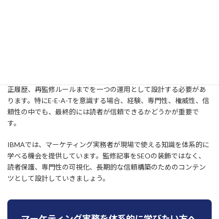
監修記事 作り方 E-E-A-Tの基本は、専門家の名前を載せることで
はなく、確認範囲、根拠、プロフィール、校正フロー、更新ルー
ルを明確にすることです。監修記事は、読者が安心して情報を理
解し、判断できるようにするための信頼形成コンテンツです。
実務では、監修者選定、監修範囲の明記、プロフィール掲載、修
正履歴、再監修ルールまでを一つの運用として設計する必要があ
ります。特にE-E-A-Tを意識する場合、経験、専門性、権威性、信
頼性の中でも、最終的には読者が信頼できるかどうかが重要で
す。
IBMAでは、マーケティング実務者が現場で使える知識を体系的に
学べる機会を提供しています。監修記事をSEOの装飾ではなく、
読者保護、専門性の可視化、長期的な信頼構築のためのコンテン
ツとして設計していきましょう。
マーケティング実務を体系的に学びたい方へ