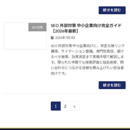
続きを読む
SEO 外部対策 中小企業向け完全ガイド
SEO対策
【2026年最新】
2026年7月5日
SEO 外部対策 中小企業向けに、安全な被リンク
獲得、サイテーション整備、専門性発信、避け
るべき施策、効果測定まで実務手順で解説しま
す。限られた予算でも検索評価と指名検索、問
い合わせにつながる信頼を積み上げたい担当者
向けです。
続きを読む
投
1
2
»
固
固
定
定
稿
ペ
ペ
ー
ー
の
ジ
ジ