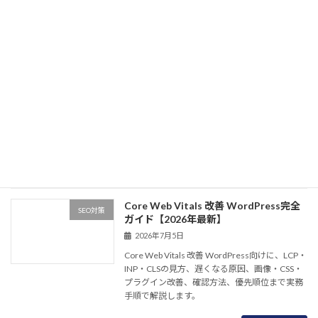
続きを読む
被リンク 獲得方法 BtoB実務ガイド
SEO対策
【2026年最新】
2026年7月5日
被リンク 獲得方法 BtoB向けに、安全なリンク
獲得、調査レポート、取引先掲載、寄稿、監
修、危険リンクの見分け方、成果測定まで実務
手順で解説します。
続きを読む
Core Web Vitals 改善 WordPress完全
SEO対策
ガイド【2026年最新】
2026年7月5日
Core Web Vitals 改善 WordPress向けに、LCP・
INP・CLSの見方、遅くなる原因、画像・CSS・
プラグイン改善、確認方法、優先順位まで実務
手順で解説します。