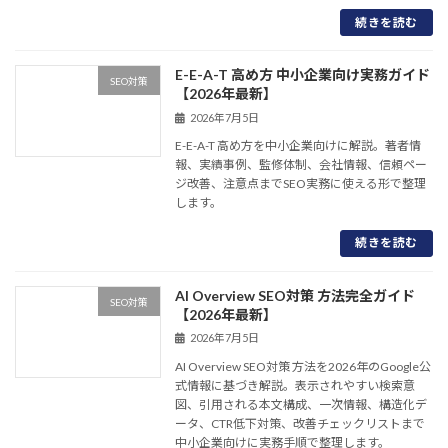
続きを読む
E-E-A-T 高め方 中小企業向け実務ガイド
SEO対策
【2026年最新】
2026年7月5日
E-E-A-T 高め方を中小企業向けに解説。著者情
報、実績事例、監修体制、会社情報、信頼ペー
ジ改善、注意点までSEO実務に使える形で整理
します。
続きを読む
AI Overview SEO対策 方法完全ガイド
SEO対策
【2026年最新】
2026年7月5日
AI Overview SEO対策 方法を2026年のGoogle公
式情報に基づき解説。表示されやすい検索意
図、引用される本文構成、一次情報、構造化デ
ータ、CTR低下対策、改善チェックリストまで
中小企業向けに実務手順で整理します。