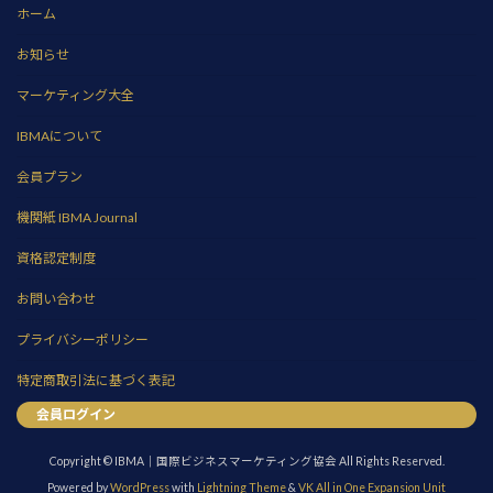
ペ
ホーム
ー
お知らせ
ジ
マーケティング大全
送
IBMAについて
り
会員プラン
機関紙 IBMA Journal
資格認定制度
お問い合わせ
プライバシーポリシー
特定商取引法に基づく表記
会員ログイン
Copyright © IBMA｜国際ビジネスマーケティング協会 All Rights Reserved.
Powered by
WordPress
with
Lightning Theme
&
VK All in One Expansion Unit