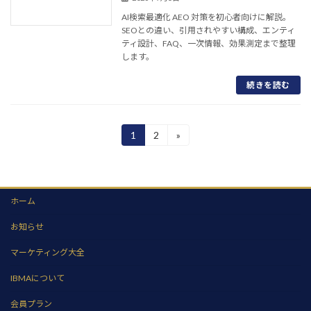
AI検索最適化 AEO 対策を初心者向けに解説。
SEOとの違い、引用されやすい構成、エンティ
ティ設計、FAQ、一次情報、効果測定まで整理
します。
続きを読む
投
1
2
»
固
固
定
定
稿
ペ
ペ
ー
ー
の
ジ
ジ
ペ
ホーム
ー
お知らせ
ジ
マーケティング大全
送
IBMAについて
り
会員プラン