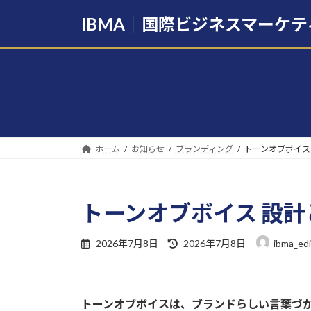
コ
ナ
IBMA｜国際ビジネスマーケ
ン
ビ
テ
ゲ
ン
ー
ツ
シ
へ
ョ
ス
ン
キ
に
ッ
移
ホーム
お知らせ
ブランディング
トーンオブボイス
プ
動
トーンオブボイス 設
最
2026年7月8日
2026年7月8日
ibma_edi
終
更
新
日
トーンオブボイスは、ブランドらしい言葉づ
時