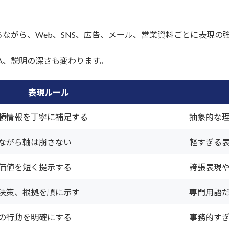
ながら、Web、SNS、広告、メール、営業資料ごとに表現の
A、説明の深さも変わります。
表現ルール
頼情報を丁寧に補足する
抽象的な
ながら軸は崩さない
軽すぎる
価値を短く提示する
誇張表現
決策、根拠を順に示す
専門用語
の行動を明確にする
事務的す