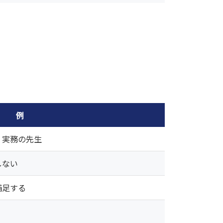
例
、実務の先生
しない
補足する