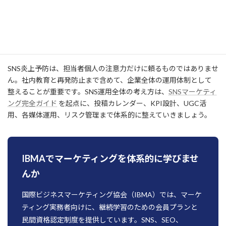
認、広告表示、個人情報、権利確認、リンク先確認を行います。
次に、禁止表現、注意表現、PR表示、返信ルールを文書化しま
す。さらに、投稿権限、広告権限、返信権限を分け、緊急時の連絡
先と判断者を明確にしましょう。
SNS炎上予防は、担当者個人の注意力だけに頼るものではありませ
ん。社内教育と再発防止まで含めて、企業全体の運用体制として
整えることが重要です。SNS運用全体の考え方は、
SNSマーケティ
ング完全ガイド
を起点に、投稿カレンダー、KPI設計、UGC活
用、各媒体運用、リスク管理まで体系的に整えていきましょう。
IBMAでマーケティングを体系的に学びませ
んか
国際ビジネスマーケティング協会（IBMA）では、マーケ
ティング実務者向けに、継続学習のための会員プランと
民間資格認定制度を提供しています。SNS、SEO、