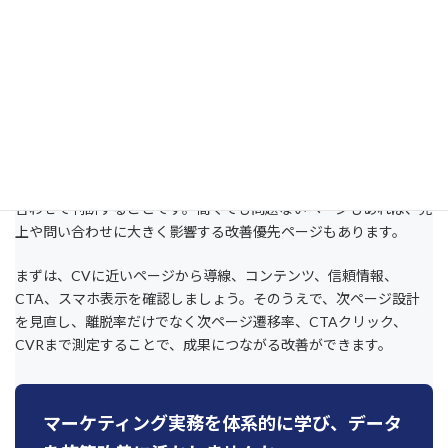
まとめ
離脱率 高い 原因 分析の基本は、離脱率を単独で悪い数字と決めつ
けず、ページの役割、流入数、CVへの距離、次ページ遷移を組み
合わせて判断することです。高くても問題ないページもあれば、売
上や問い合わせに大きく影響する改善優先ページもあります。
まずは、CVに近いページから導線、コンテンツ、信頼情報、
CTA、スマホ表示を確認しましょう。そのうえで、次ページ設計
を見直し、離脱率だけでなく次ページ遷移率、CTAクリック、
CVRまで測定することで、成果につながる改善ができます。
マーケティング実務を体系的に学び、データ