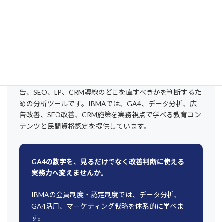
GA4 探索レポート 使い方で重要なのは、操作を覚えるこ
とではなく、改善したい問いを決めてから分析することで
す。自由形式レポートで流入元・LP・デバイス・キーイベ
ントを比較し、セグメントでCVユーザーと非CVユーザー
を分け、流入別・CV別に改善箇所を見つけます。
探索レポートは、数字を眺める画面ではありません。広
告、SEO、LP、CRM導線のどこを直すべきかを判断するた
めの分析ツールです。IBMAでは、GA4、データ分析、広
告改善、SEO改善、CRM施策を実務視点で学べる教育コン
テンツと民間資格認定を提供しています。
GA4の数字を、見るだけでなく改善判断に使える
実務力へ変えませんか。
IBMAの会員制度・認定制度では、データ分析、
GA4活用、マーケティング戦略を体系的に学べま
す。